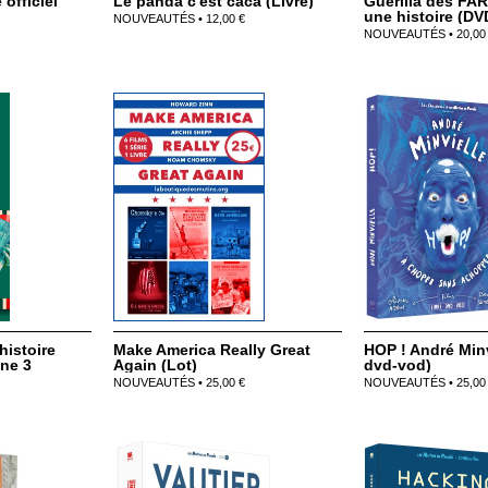
officiel
Le panda c'est caca (Livre)
Guérilla des FARC
une histoire (DV
NOUVEAUTÉS • 12,00 €
NOUVEAUTÉS • 20,00
histoire
Make America Really Great
HOP ! André Minvi
ine 3
Again (Lot)
dvd-vod)
NOUVEAUTÉS • 25,00 €
NOUVEAUTÉS • 25,00