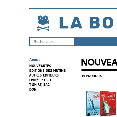
Aller
au
contenu
LA BO
Rechercher
un
produit
NOUVEA
Accueil
NOUVEAUTÉS
EDITIONS DES MUTINS
AUTRES ÉDITEURS
19 PRODUITS
LIVRES ET CD
T-SHIRT, SAC
DON