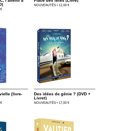
, l’avenir a
Place des fêtes (Livre)
D)
NOUVEAUTÉS • 12,00 €
 €
elle (livre-
Des idées de génie ? (DVD +
Livret)
 €
NOUVEAUTÉS • 17,00 €