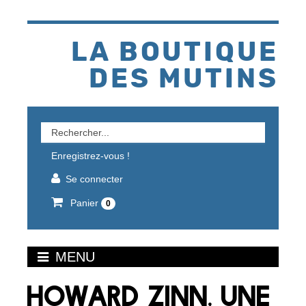
Aller
au
contenu
LA BOUTIQUE
DES MUTINS
Rechercher
un
Enregistrez-vous !
produit
Se connecter
Panier
0
MENU
HOWARD ZINN, UNE