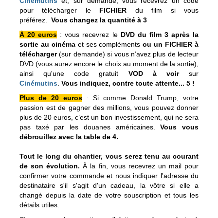
Cinémutins
et, sur demande, vous recevrez un code
pour télécharger le
FICHIER
du film si vous
préférez.
Vous changez la quantité à 3
À 20 euros
: vous recevrez le
DVD
du film 3 après la
sortie au cinéma
et ses compléments
ou un FICHIER à
télécharger
(sur demande) si vous n’avez plus de lecteur
DVD (vous aurez encore le choix au moment de la sortie),
ainsi qu'une code gratuit
VOD à voir
sur
Cinémutins
.
Vous indiquez, contre toute attente... 5 !
Plus de 20 euros
: Si comme Donald Trump, votre
passion est de gagner des millions, vous pouvez donner
plus de 20 euros, c’est un bon investissement, qui ne sera
pas taxé par les douanes américaines.
Vous vous
débrouillez avec la table de 4.
Tout le long du chantier, vous serez tenu au courant
de son évolution.
À la fin, vous recevrez un mail pour
confirmer votre commande et nous indiquer l'adresse du
destinataire s'il s'agit d'un cadeau, la vôtre si elle a
changé depuis la date de votre souscription et tous les
détails utiles.