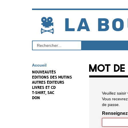
Aller
au
contenu
LA BO
Rechercher
un
produit
MOT DE 
Accueil
NOUVEAUTÉS
EDITIONS DES MUTINS
AUTRES ÉDITEURS
LIVRES ET CD
T-SHIRT, SAC
Veuillez saisi
DON
Vous recevrez 
de passe.
Renseignez 