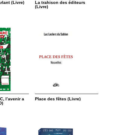
lant (Livre)
La trahison des éditeurs
(Livre)
, l’avenir a
Place des fêtes (Livre)
D)