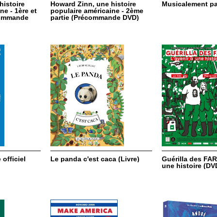
histoire
Howard Zinn, une histoire
Musicalement par
ne - 1ère et
populaire américaine - 2ème
commande
partie (Précommande DVD)
officiel
Le panda c'est caca (Livre)
Guérilla des FARC
une histoire (DV