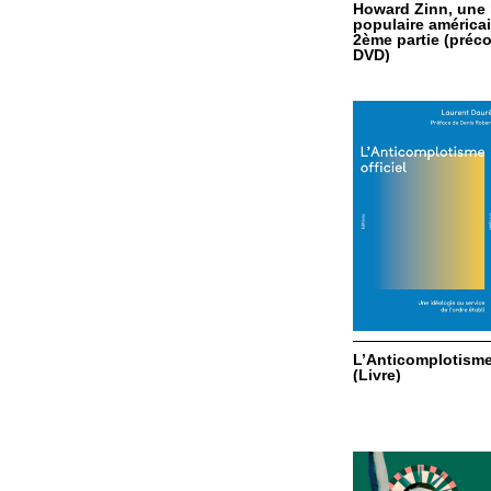
Howard Zinn, une 
populaire américai
2ème partie (pré
DVD)
L’Anticomplotisme 
(Livre)