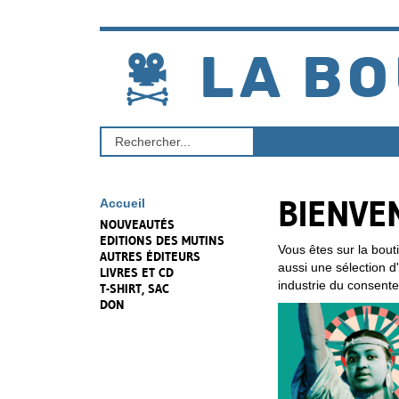
Aller
au
contenu
LA BO
Rechercher
un
produit
BIENVE
Accueil
NOUVEAUTÉS
EDITIONS DES MUTINS
Vous êtes sur la bout
AUTRES ÉDITEURS
aussi une sélection 
LIVRES ET CD
industrie du consent
T-SHIRT, SAC
DON