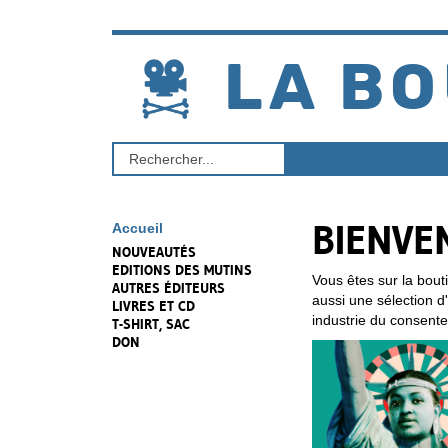
Aller
au
contenu
LA BO
Rechercher
un
produit
BIENVE
Accueil
NOUVEAUTÉS
EDITIONS DES MUTINS
Vous êtes sur la bout
AUTRES ÉDITEURS
aussi une sélection 
LIVRES ET CD
industrie du consent
T-SHIRT, SAC
DON