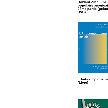
Howard Zinn, une 
populaire américai
2ème partie (pré
DVD)
L’Anticomplotisme 
(Livre)