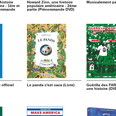
histoire
Howard Zinn, une histoire
Musicalement par
ne - 1ère et
populaire américaine - 2ème
commande
partie (Précommande DVD)
officiel
Le panda c'est caca (Livre)
Guérilla des FARC
une histoire (DV