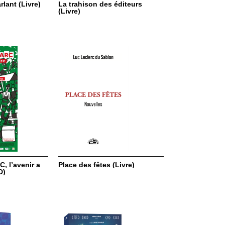
lant (Livre)
La trahison des éditeurs
(Livre)
, l’avenir a
Place des fêtes (Livre)
D)