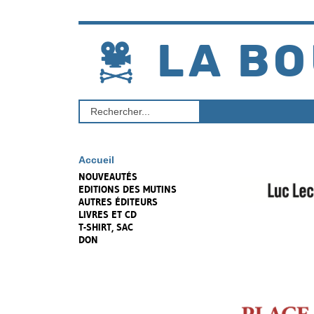
Aller
au
contenu
LA BO
Rechercher
un
produit
Accueil
NOUVEAUTÉS
EDITIONS DES MUTINS
AUTRES ÉDITEURS
LIVRES ET CD
T-SHIRT, SAC
DON