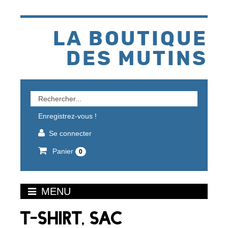
Aller
au
contenu
LA BOUTIQUE
DES MUTINS
Rechercher
un
Enregistrez-vous !
produit
Se connecter
Panier
0
MENU
T-SHIRT, SAC