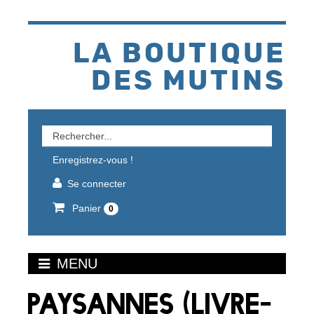
Aller
au
contenu
LA BOUTIQUE
DES MUTINS
Rechercher
un
Enregistrez-vous !
produit
Se connecter
Panier
0
MENU
PAYSANNES (LIVRE-