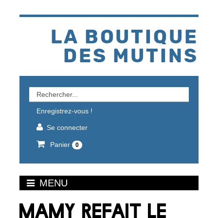
Aller
au
contenu
LA BOUTIQUE
DES MUTINS
Rechercher
un
Enregistrez-vous !
produit
Se connecter
Panier
0
MENU
MAMY REFAIT LE