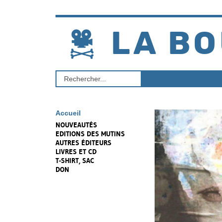
Aller
au
contenu
LA BO
Rechercher
un
produit
Accueil
NOUVEAUTÉS
EDITIONS DES MUTINS
AUTRES ÉDITEURS
LIVRES ET CD
T-SHIRT, SAC
DON