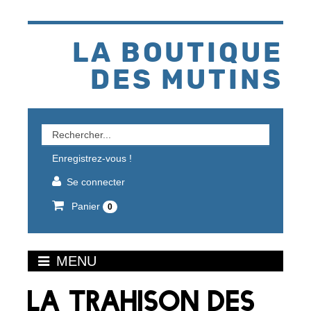
Aller
au
contenu
LA BOUTIQUE
DES MUTINS
Rechercher
un
Enregistrez-vous !
produit
Se connecter
Panier
0
MENU
LA TRAHISON DES