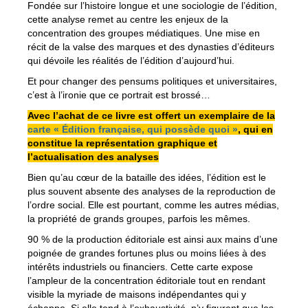
Fondée sur l’histoire longue et une sociologie de l’édition,
cette analyse remet au centre les enjeux de la
concentration des groupes médiatiques. Une mise en
récit de la valse des marques et des dynasties d’éditeurs
qui dévoile les réalités de l’édition d’aujourd’hui.
Et pour changer des pensums politiques et universitaires,
c’est à l’ironie que ce portrait est brossé…
Avec l’achat de ce livre est offert un exemplaire de la
carte « Édition française, qui possède quoi »
, qui en
constitue la représentation graphique et
l’actualisation des analyses
Bien qu’au cœur de la bataille des idées, l’édition est le
plus souvent absente des analyses de la reproduction de
l’ordre social. Elle est pourtant, comme les autres médias,
la propriété de grands groupes, parfois les mêmes.
90 % de la production éditoriale est ainsi aux mains d’une
poignée de grandes fortunes plus ou moins liées à des
intérêts industriels ou financiers. Cette carte expose
l’ampleur de la concentration éditoriale tout en rendant
visible la myriade de maisons indépendantes qui y
échappe. Si elle tend à l’exhaustivité, n’y figurent que les