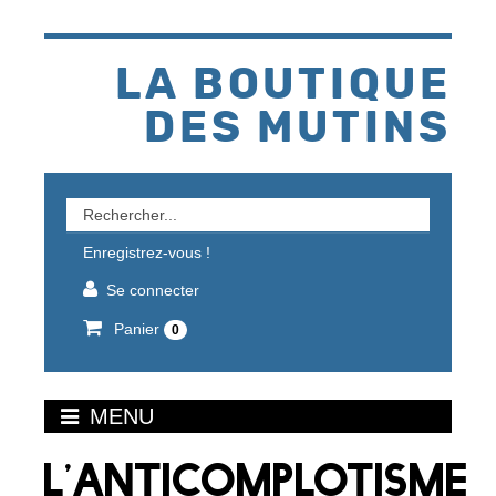
Aller
au
contenu
LA BOUTIQUE
DES MUTINS
Rechercher
un
Enregistrez-vous !
produit
Se connecter
Panier
0
MENU
L’ANTICOMPLOTISME