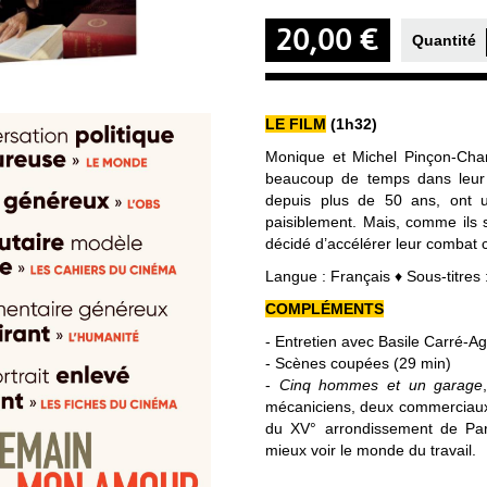
20,00 €
Quantité
LE FILM
(1h32)
Monique et Michel Pinçon-Char
beaucoup de temps dans leur pa
depuis plus de 50 ans, ont une
paisiblement. Mais, comme ils so
décidé d’accélérer leur combat 
Langue : Français ♦ Sous-titres 
COMPLÉMENTS
- Entretien avec Basile Carré-Ag
- Scènes coupées (29 min)
-
Cinq hommes et un garage
mécaniciens, deux commerciaux.
du XV° arrondissement de Par
mieux voir le monde du travail.