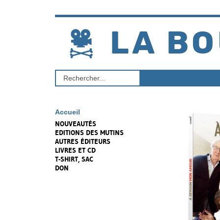
Aller
au
contenu
LA BO
Rechercher
un
produit
Accueil
NOUVEAUTÉS
EDITIONS DES MUTINS
AUTRES ÉDITEURS
LIVRES ET CD
T-SHIRT, SAC
DON