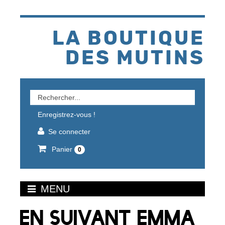
Aller
au
contenu
LA BOUTIQUE
DES MUTINS
Rechercher
un
Enregistrez-vous !
produit
Se connecter
Panier
0
MENU
EN SUIVANT EMMA