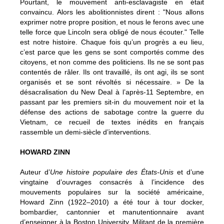
Pourtant, le mouvement anti-esclavagiste en était
convaincu. Alors les abolitionnistes dirent : "Nous allons
exprimer notre propre position, et nous le ferons avec une
telle force que Lincoln sera obligé de nous écouter." Telle
est notre histoire. Chaque fois qu’un progrès a eu lieu,
c’est parce que les gens se sont comportés comme des
citoyens, et non comme des politiciens. Ils ne se sont pas
contentés de râler. Ils ont travaillé, ils ont agi, ils se sont
organisés et se sont révoltés si nécessaire. » De la
désacralisation du New Deal à l’après-11 Septembre, en
passant par les premiers sit-in du mouvement noir et la
défense des actions de sabotage contre la guerre du
Vietnam, ce recueil de textes inédits en français
rassemble un demi-siècle d’interventions.
HOWARD ZINN
Auteur d’
Une histoire populaire des États-Unis
et d’une
vingtaine d’ouvrages consacrés à l’incidence des
mouvements populaires sur la société américaine,
Howard Zinn (1922–2010) a été tour à tour docker,
bombardier, cantonnier et manutentionnaire avant
d’enseigner à la Boston University. Militant de la première